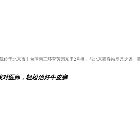
医院位于北京市丰台区南三环育芳园东里2号楼，与北京西客站咫尺之遥，
找对医师，轻松治好牛皮癣