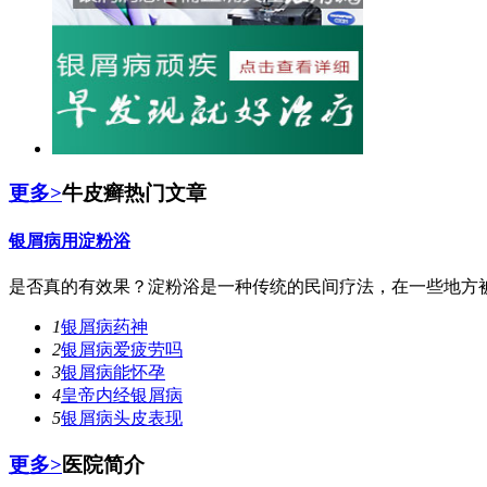
更多>
牛皮癣热门文章
银屑病用淀粉浴
是否真的有效果？淀粉浴是一种传统的民间疗法，在一些地方被
1
银屑病药神
2
银屑病爱疲劳吗
3
银屑病能怀孕
4
皇帝内经银屑病
5
银屑病头皮表现
更多>
医院简介